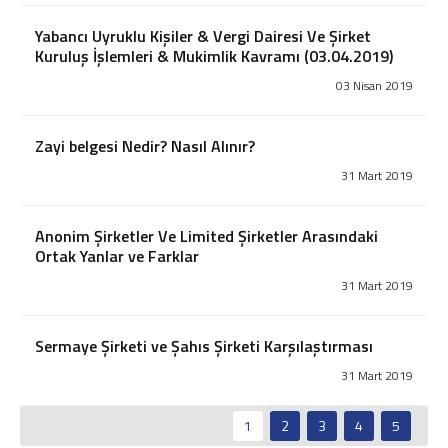
İş ve Sosyal Güvenlik
Menkul Kıymet Kazançlarının Vergilendirilmesi
Yabancı Uyruklu Kişiler & Vergi Dairesi Ve Şirket
Beyanname Verme ve Ödeme Süreleri
Kuruluş İşlemleri & Mukimlik Kavramı (03.04.2019)
Ba, Bs Formları
03 Nisan 2019
Pratik Tablolar
Hesaplamalar
Zayi belgesi Nedir? Nasıl Alınır?
Bilgi Bankası
31 Mart 2019
Vergi
SGK
Anonim Şirketler Ve Limited Şirketler Arasındaki
TTK
Ortak Yanlar ve Farklar
Diğerleri
31 Mart 2019
Mukteza-Özelge
Yargı Kararı
Kariyer
Sermaye Şirketi ve Şahıs Şirketi Karşılaştırması
İletişim
31 Mart 2019
Teklif İsteyin
1
2
3
4
5