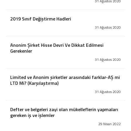
31 Ağustos 2020
2026 - Sirküler
2025 - Sirküler
2019 Sınıf Değiştirme Hadleri
2024 - Sirküler
31 Ağustos 2020
2023 - Sirküler
2022 - Sirküler
2021 - Sirküler
Anonim Şirket Hisse Devri Ve Dikkat Edilmesi
2020 - Sirküler
Gerekenler
2019 - Sirküler
31 Ağustos 2020
2018 - Sirküler
2017 - Sirküler
Limited ve Anonim şirketler arasındaki farklar-AŞ mi
2016 - Sirküler
LTD Mi? (Karşılaştırma)
2015 - Sirküler
31 Ağustos 2020
Pratik Bilgiler
Vergi ve Usulsüzlük Cezaları
Defter ve belgeleri zayi olan mükelleflerin yapmaları
İşe Başlama-Bırakma
gereken iş ve işlemler
Oranlar
29 Nisan 2022
Hadler ve Tutarlar