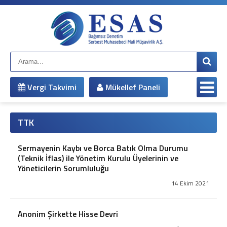
Anasayfa
Kurumsal
Hakkımızda
Çalışma Arkadaşlarımız
Misyonumuz
Vergi Takvimi
Mükellef Paneli
Vizyonumuz
Yönetim Kadromuz
Şirket Bilgileri
TTK
Hizmetlerimiz
Mali Müşavirlik Hizmetleri
Sermayenin Kaybı ve Borca Batık Olma Durumu
(Teknik İflas) ile Yönetim Kurulu Üyelerinin ve
Bağımsız Denetim
Yöneticilerin Sorumluluğu
Muhasebe Sistemi Revizyonu
Vergi Davaları ve İnceleme Danışmanlığı
14 Ekim 2021
Vergi Planlaması
İş ve Sosyal Güvenlik
Anonim Şirkette Hisse Devri
Sirküler