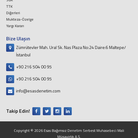
TTK
Diğerleri
Mukteza-Özelge
Yargı Kararı
Bize Ulaşın
Zümrütevler Mah. Ural Sk. Nas Plaza No:24 Daire:6 Maltepe/
İstanbul
+90 216 504 00 95
+90 216 504 00 95
info@esasdenetim.com
Takip Edin!
Copyright © 2026 Esas Bağımsız Denetim Serbest Muhasebeci Mali
Müşavirlik A.Ş.