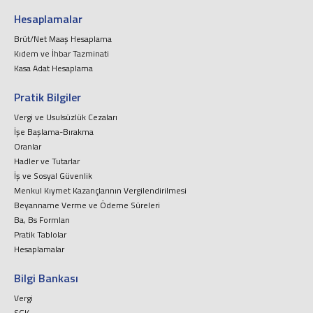
Hesaplamalar
Brüt/Net Maaş Hesaplama
Kıdem ve İhbar Tazminati
Kasa Adat Hesaplama
Pratik Bilgiler
Vergi ve Usulsüzlük Cezaları
İşe Başlama-Bırakma
Oranlar
Hadler ve Tutarlar
İş ve Sosyal Güvenlik
Menkul Kıymet Kazançlarının Vergilendirilmesi
Beyanname Verme ve Ödeme Süreleri
Ba, Bs Formları
Pratik Tablolar
Hesaplamalar
Bilgi Bankası
Vergi
SGK