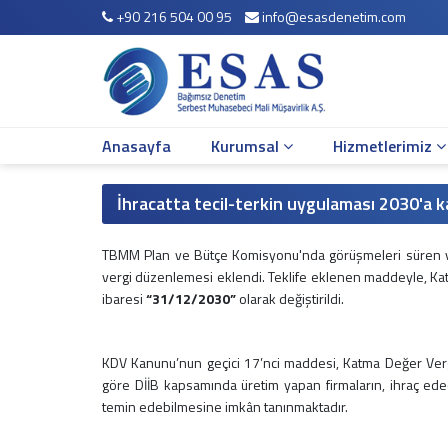
+90 216 504 00 95
info@esasdenetim.com
Anasayfa
Kurumsal
Hakkımızda
Çalışma Arkadaşlarımız
Anasayfa
Kurumsal
Hizmetlerimiz
Misyonumuz
Vizyonumuz
Yönetim Kadromuz
İhracatta tecil-terkin uygulaması 2030'a k
Şirket Bilgileri
TBMM Plan ve Bütçe Komisyonu'nda görüşmeleri süren ve e
Hizmetlerimiz
vergi düzenlemesi eklendi. Teklife eklenen maddeyle, K
Mali Müşavirlik Hizmetleri
ibaresi
“31/12/2030”
olarak değiştirildi.
Bağımsız Denetim
Muhasebe Sistemi Revizyonu
Vergi Davaları ve İnceleme Danışmanlığı
KDV Kanunu’nun geçici 17’nci maddesi, Katma Değer Ve
göre DİİB kapsamında üretim yapan firmaların, ihraç ed
Vergi Planlaması
temin edebilmesine imkân tanınmaktadır.
İş ve Sosyal Güvenlik
Sirküler