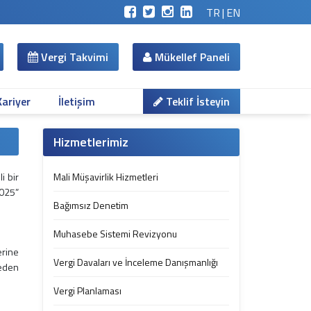
TR
|
EN
Vergi Takvimi
Mükellef Paneli
Kariyer
İletişim
Teklif İsteyin
Hizmetlerimiz
i bir
Mali Müşavirlik Hizmetleri
2025”
Bağımsız Denetim
Muhasebe Sistemi Revizyonu
erine
Vergi Davaları ve İnceleme Danışmanlığı
meden
Vergi Planlaması