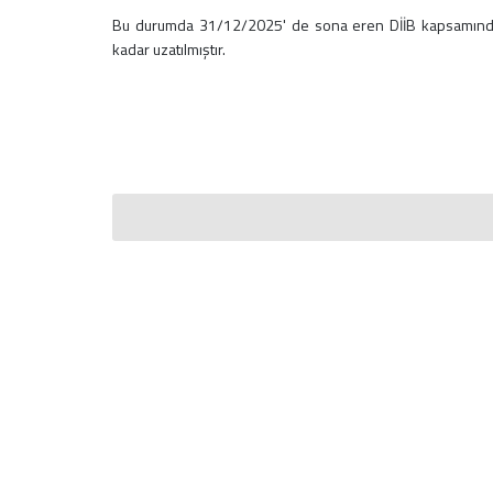
Bu durumda 31/12/2025' de sona eren DİİB kapsamında K
2026 - Sirküler
kadar uzatılmıştır.
2025 - Sirküler
2024 - Sirküler
2023 - Sirküler
2022 - Sirküler
2021 - Sirküler
2020 - Sirküler
2019 - Sirküler
2018 - Sirküler
2017 - Sirküler
2016 - Sirküler
2015 - Sirküler
Pratik Bilgiler
Vergi ve Usulsüzlük Cezaları
İşe Başlama-Bırakma
Oranlar
Hadler ve Tutarlar