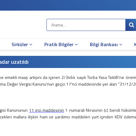
Sirküler
Pratik Bilgiler
Bilgi Bankası
adar uzatıldı
mekli maaş artışını da içeren 2/3464 sayılı Torba Yasa Teklifi'ne öneml
atma Değer Vergisi Kanunu'nun geçici 17'nci maddesinde yer alan “31/12/
rgisi Kanununun
11 inci maddesinin
1 numaralı fıkrasının (c) bendi hüküml
ecekleri mallara ilişkin ham ve yardımcı maddeleri yurt içinden KDV öde