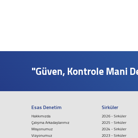
İş ve Sosyal Güvenlik
Menkul Kıymet Kazançlarının Vergilendirilmesi
Beyanname Verme ve Ödeme Süreleri
Ba, Bs Formları
Pratik Tablolar
Hesaplamalar
Bilgi Bankası
Vergi
SGK
"Güven, Kontrole Mani Değ
TTK
Diğerleri
Mukteza-Özelge
Yargı Kararı
Kariyer
Esas Denetim
Sirküler
İletişim
Hakkımızda
2026 - Sirküler
Çalışma Arkadaşlarımız
2025 - Sirküler
Teklif İsteyin
Misyonumuz
2024 - Sirküler
Vizyonumuz
2023 - Sirküler