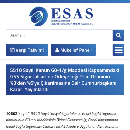
Anasayfa
Kurumsal
Hakkımızda
Çalışma Arkadaşlarımız
Misyonumuz
Vergi Takvimi
Mükellef Paneli
Vizyonumuz
Yönetim Kadromuz
Şirket Bilgileri
5510 Sayılı Kanun 60-1/g Maddesi Kapsamındaki
Hizmetlerimiz
GSS Sigortalılarının Ödeyeceği Prim Oranının
%3’den %6’ya Çıkarılmasına Dair Cumhurbaşkanı
Mali Müşavirlik Hizmetleri
Kararı Yayımlandı.
Bağımsız Denetim
Muhasebe Sistemi Revizyonu
Vergi Davaları ve İnceleme Danışmanlığı
Vergi Planlaması
10602
Sayılı ”
5510 Sayılı Sosyal Sigortalar ve Genel Sağlık Sigortası
İş ve Sosyal Güvenlik
Kanununun 60 ıncı Maddesinin Birinci Fıkrasının (g) Bendi Kapsamında
Genel Sağlık Sigortalısı Olarak Tescil Edilenlere Uygulanan Aynı Kanunun
Sirküler