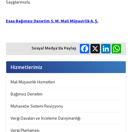
Saygılarımızla.
Esas Bağımsız Denetim S. M. Mali Müşavirlik A. Ş.
Facebook
X
LinkedIn
What
Sosyal Medya'da Paylaş
Hizmetlerimiz
Mali Müşavirlik Hizmetleri
Bağımsız Denetim
Muhasebe Sistemi Revizyonu
Vergi Davaları ve İnceleme Danışmanlığı
Vergi Planlaması