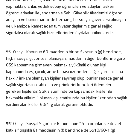
İş ve Sosyal Güvenlik
yapmakta olanlar, yedek subay öğrencileri ve adayları, askeri
Menkul Kıymet Kazançlarının Vergilendirilmesi
öğrenci adayları ile Jandarma ve Sahil Güvenlik Akademisi öğrenci
Beyanname Verme ve Ödeme Süreleri
adayları ve bunun haricinde herhangi bir sosyal güvencesi olmayan
Ba, Bs Formları
ve ülkemizde ikamet eden tüm vatandaşlarımız genel sağlık
Pratik Tablolar
sigortalısı olarak sağlık hizmetlerinden faydalanabilmektedir.
Hesaplamalar
Bilgi Bankası
5510 sayılı Kanunun 60. maddenin birinci fıkrasının (g) bendinde,
Vergi
hiçbir sosyal güvencesi olamayan, maddenin diğer bentlerine göre
SGK
GSS kapsamına girmeyen, bakmakla yükümlü olunan kişi
kapsamında eş, çocuk, anne babası üzerinden sağlık yardımı alma
TTK
hakkı / imkanı olamayan kişiler sayılmış olup, bunlar sadece genel
Diğerleri
sağlık sigortasına tabi olan ve primlerini kendileri ödemeleri
Mukteza-Özelge
gereken kişilerdir. SGK sisteminde bu kapsamdaki kişiler ile
Yargı Kararı
bakmakla yükümlü olunan kişi statüsünde bu kişiler üzerinden sağlık
Kariyer
yardımı alan kişiler 60/1-g olarak görünmektedir.
İletişim
Teklif İsteyin
5510 sayılı Sosyal Sigortalar Kanunu’nun “Prim oranları ve devlet
katkısı” başlıklı 81.maddesinin (f) bendinde de 5510/60-1 (g)