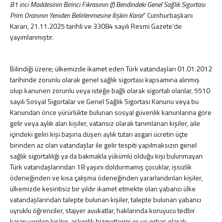
81 inci Maddesinin Birinci Fıkrasının (f) Bendindeki Genel Sağlık Sigortası
2026 - Sirküler
Prim Oranının Yeniden Belirlenmesine İlişkin Karar
” Cumhurbaşkanı
2025 - Sirküler
Kararı, 21.11.2025 tarihli ve 33084 sayılı Resmi Gazete’de
yayımlanmıştır.
2024 - Sirküler
2023 - Sirküler
2022 - Sirküler
Bilindiği üzere; ülkemizde ikamet eden Türk vatandaşları 01.01.2012
2021 - Sirküler
tarihinde zorunlu olarak genel sağlık sigortası kapsamına alınmış
2020 - Sirküler
olup kanunen zorunlu veya isteğe bağlı olarak sigortalı olanlar, 5510
2019 - Sirküler
sayılı Sosyal Sigortalar ve Genel Sağlık Sigortası Kanunu veya bu
2018 - Sirküler
Kanundan önce yürürlükte bulunan sosyal güvenlik kanunlarına göre
2017 - Sirküler
gelir veya aylık alan kişiler, vatansız olarak tanımlanan kişiler, aile
2016 - Sirküler
içindeki geliri kişi başına düşen aylık tutarı asgari ücretin üçte
2015 - Sirküler
birinden az olan vatandaşlar ile gelir tespiti yapılmaksızın genel
sağlık sigortalılığı ya da bakmakla yükümlü olduğu kişi bulunmayan
Pratik Bilgiler
Türk vatandaşlarından 18 yaşını doldurmamış çocuklar, işsizlik
Vergi ve Usulsüzlük Cezaları
ödeneğinden ve kısa çalışma ödeneğinden yararlandırılan kişiler,
ülkemizde kesintisiz bir yıldır ikamet etmekte olan yabancı ülke
İşe Başlama-Bırakma
vatandaşlarından talepte bulunan kişiler, talepte bulunan yabancı
Oranlar
uyruklu öğrenciler, stajyer avukatlar, haklarında koruyucu tedbir
Hadler ve Tutarlar
kararı verilen kişiler, askerlik hizmetlerini er ve erbaş olarak