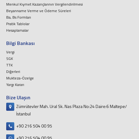
Menkul Kıymet Kazançlarının Vergilendirilmesi
Beyanname Verme ve Ödeme Süreleri
Ba, Bs Formları
Pratik Tablolar
Hesaplamalar
Bilgi Bankası
Vergi
SGK
TTK
Diğerleri
Mukteza-Özelge
Yargı Kararı
Bize Ulaşın
Zümrütevler Mah. Ural Sk. Nas Plaza No:24 Daire:6 Maltepe/
İstanbul
+90 216 504 00 95
+90 216 504 00 95