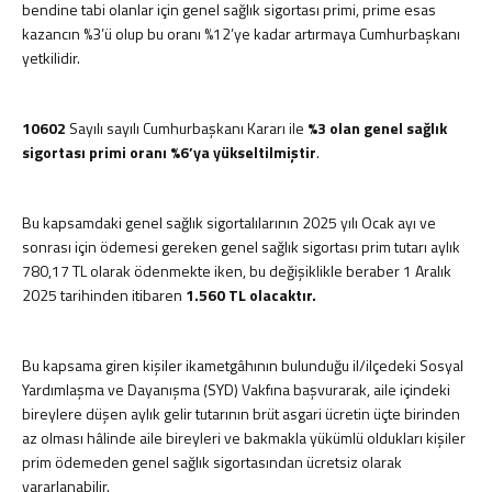
bendine tabi olanlar için genel sağlık sigortası primi, prime esas
kazancın %3’ü olup bu oranı %12’ye kadar artırmaya Cumhurbaşkanı
yetkilidir.
10602
Sayılı sayılı Cumhurbaşkanı Kararı ile
%3 olan genel sağlık
sigortası primi oranı %6’ya yükseltilmiştir
.
Bu kapsamdaki genel sağlık sigortalılarının 2025 yılı Ocak ayı ve
sonrası için ödemesi gereken genel sağlık sigortası prim tutarı aylık
780,17 TL olarak ödenmekte iken, bu değişiklikle beraber 1 Aralık
2025 tarihinden itibaren
1.560 TL olacaktır.
Bu kapsama giren kişiler ikametgâhının bulunduğu il/ilçedeki Sosyal
Yardımlaşma ve Dayanışma (SYD) Vakfına başvurarak, aile içindeki
bireylere düşen aylık gelir tutarının brüt asgari ücretin üçte birinden
az olması hâlinde aile bireyleri ve bakmakla yükümlü oldukları kişiler
prim ödemeden genel sağlık sigortasından ücretsiz olarak
yararlanabilir.