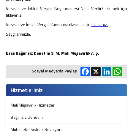
İş ve Sosyal Güvenlik
Veraset ve İntikal Vergisi Beyannamesi Nasıl Verilir? İzlemek için
Menkul Kıymet Kazançlarının Vergilendirilmesi
tıklayınız.
Beyanname Verme ve Ödeme Süreleri
Ba, Bs Formları
Veraset ve İntikal Vergisi Kanununa ulaşmak için
tıklayınız.
Pratik Tablolar
Saygılarımızla.
Hesaplamalar
Bilgi Bankası
Esas Bağımsız Denetim S. M. Mali Müşavirlik A. Ş.
Vergi
SGK
Facebook
X
LinkedIn
What
Sosyal Medya'da Paylaş
TTK
Diğerleri
Mukteza-Özelge
Hizmetlerimiz
Yargı Kararı
Kariyer
Mali Müşavirlik Hizmetleri
İletişim
Bağımsız Denetim
Teklif İsteyin
Muhasebe Sistemi Revizyonu