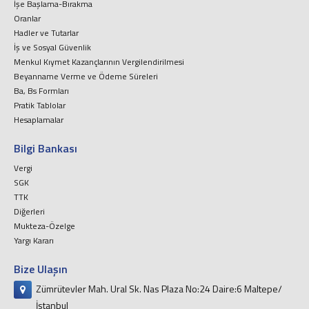
İşe Başlama-Bırakma
Oranlar
Hadler ve Tutarlar
İş ve Sosyal Güvenlik
Menkul Kıymet Kazançlarının Vergilendirilmesi
Beyanname Verme ve Ödeme Süreleri
Ba, Bs Formları
Pratik Tablolar
Hesaplamalar
Bilgi Bankası
Vergi
SGK
TTK
Diğerleri
Mukteza-Özelge
Yargı Kararı
Bize Ulaşın
Zümrütevler Mah. Ural Sk. Nas Plaza No:24 Daire:6 Maltepe/
İstanbul