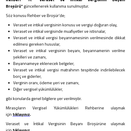
Broşürü”
güncellenerek kullanıma sunulmuştur.
2026 - Sirküler
2025 - Sirküler
Söz konusu Rehber ve Broşür’de;
2024 - Sirküler
Veraset ve intikal vergisinin konusu ve vergiyi doğuran olay,
2023 - Sirküler
Veraset ve intikal vergisinde muafiyetler ve istisnalar,
2022 - Sirküler
Veraset ve intikal vergisi beyannamesinin verilmesinde dikkat
2021 - Sirküler
edilmesi gereken hususlar,
2020 - Sirküler
Veraset ve intikal vergisinin beyanı, beyannamenin verilme
şekilleri ve zamanı,
2019 - Sirküler
Beyannameye eklenecek belgeler,
2018 - Sirküler
Veraset ve intikal vergisi matrahının tespitinde indirilebilecek
2017 - Sirküler
borç ve giderler,
2016 - Sirküler
Verginin oranı, ödeme yeri ve zamanı,
2015 - Sirküler
Diğer vergisel yükümlülükler,
Pratik Bilgiler
gibi konularda genel bilgilere yer verilmiştir.
Vergi ve Usulsüzlük Cezaları
Mirasçıların Vergisel Yükümlülükleri Rehberine ulaşmak
İşe Başlama-Bırakma
için
tıklayınız
.
Oranlar
Veraset ve İntikal Vergisinin Beyanı Broşürüne ulaşmak
Hadler ve Tutarlar
için
tıklayınız
.