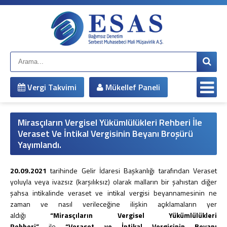
Anasayfa
Kurumsal
Hakkımızda
Çalışma Arkadaşlarımız
Misyonumuz
Vergi Takvimi
Mükellef Paneli
Vizyonumuz
Yönetim Kadromuz
Şirket Bilgileri
Mirasçıların Vergisel Yükümlülükleri Rehberi İle
Hizmetlerimiz
Veraset Ve İntikal Vergisinin Beyanı Broşürü
Yayımlandı.
Mali Müşavirlik Hizmetleri
Bağımsız Denetim
20.09.2021
tarihinde Gelir İdaresi Başkanlığı tarafından Veraset
Muhasebe Sistemi Revizyonu
yoluyla veya ivazsız (karşılıksız) olarak malların bir şahıstan diğer
Vergi Davaları ve İnceleme Danışmanlığı
şahsa intikalinde veraset ve intikal vergisi beyannamesinin ne
Vergi Planlaması
zaman ve nasıl verileceğine ilişkin açıklamaların yer
İş ve Sosyal Güvenlik
aldığı
“Mirasçıların Vergisel Yükümlülükleri
Sirküler
Rehberi”
ile
“Veraset ve İntikal Vergisinin Beyanı