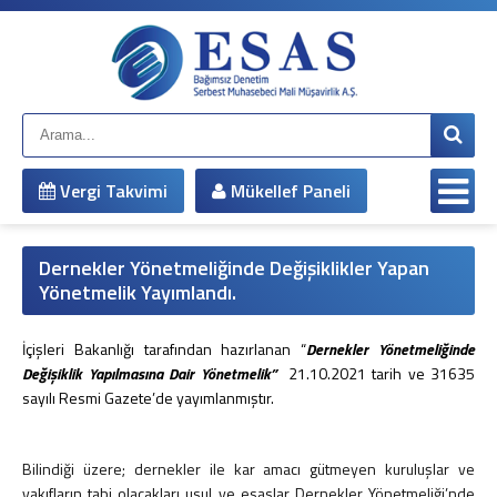
Anasayfa
Kurumsal
Hakkımızda
Çalışma Arkadaşlarımız
Misyonumuz
Vergi Takvimi
Mükellef Paneli
Vizyonumuz
Yönetim Kadromuz
Şirket Bilgileri
Dernekler Yönetmeliğinde Değişiklikler Yapan
Hizmetlerimiz
Yönetmelik Yayımlandı.
Mali Müşavirlik Hizmetleri
Bağımsız Denetim
İçişleri Bakanlığı tarafından hazırlanan “
Dernekler Yönetmeliğinde
Değişiklik Yapılmasına Dair Yönetmelik”
21.10.2021 tarih ve 31635
Muhasebe Sistemi Revizyonu
sayılı Resmi Gazete’de yayımlanmıştır.
Vergi Davaları ve İnceleme Danışmanlığı
Vergi Planlaması
İş ve Sosyal Güvenlik
Bilindiği üzere; dernekler ile kar amacı gütmeyen kuruluşlar ve
Sirküler
vakıfların tabi olacakları usul ve esaslar Dernekler Yönetmeliği’nde