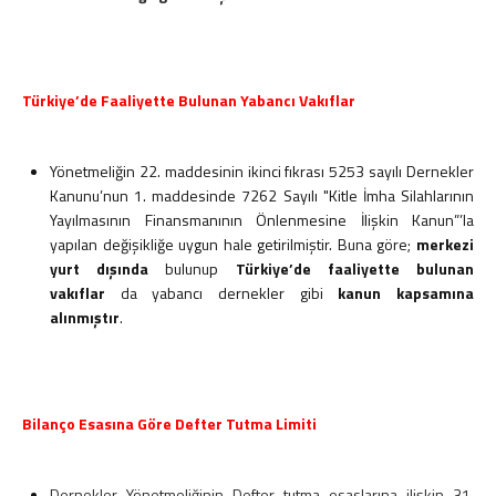
Türkiye’de Faaliyette Bulunan Yabancı Vakıflar
Yönetmeliğin 22. maddesinin ikinci fıkrası 5253 sayılı Dernekler
Kanunu’nun 1. maddesinde 7262 Sayılı "Kitle İmha Silahlarının
Yayılmasının Finansmanının Önlenmesine İlişkin Kanun”’la
yapılan değişikliğe uygun hale getirilmiştir. Buna göre;
merkezi
yurt dışında
bulunup
Türkiye’de faaliyette bulunan
vakıflar
da yabancı dernekler gibi
kanun kapsamına
alınmıştır
.
Bilanço Esasına Göre Defter Tutma Limiti
Dernekler Yönetmeliğinin Defter tutma esaslarına ilişkin 31.