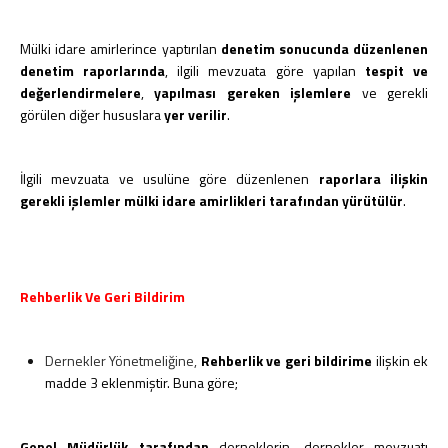
Mülki idare amirlerince yaptırılan
denetim sonucunda düzenlenen
denetim raporlarında
, ilgili mevzuata göre yapılan
tespit ve
değerlendirmelere
,
yapılması gereken işlemlere
ve gerekli
görülen diğer hususlara
yer verilir
.
İlgili mevzuata ve usulüne göre düzenlenen
raporlara ilişkin
gerekli işlemler mülki idare amirlikleri tarafından yürütülür
.
Rehberlik Ve Geri Bildirim
Dernekler Yönetmeliğine,
Rehberlik ve geri bildirime
ilişkin ek
madde 3 eklenmiştir. Buna göre;
Genel Müdürlük tarafından
derneklerin, dernekler mevzuatı