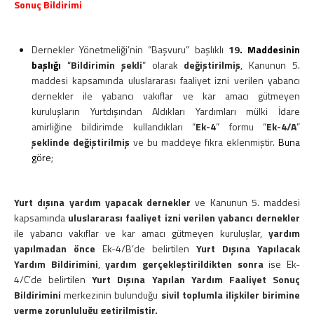
Sonuç Bildirimi
Dernekler Yönetmeliği’nin “Başvuru” başlıklı
19
. Maddesinin
başlığı
“
Bildirimin şekli
” olarak
değiştirilmiş
, Kanunun 5.
maddesi kapsamında uluslararası faaliyet izni verilen yabancı
dernekler ile yabancı vakıflar ve kar amacı gütmeyen
kuruluşların Yurtdışından Aldıkları Yardımları mülki İdare
amirliğine bildirimde kullandıkları “
Ek-4
” formu “
Ek-4/A
”
şeklinde değiştirilmiş
ve bu maddeye fıkra eklenmiştir.
Buna
göre
;
Yurt dışına yardım yapacak dernekler
ve Kanunun 5. maddesi
kapsamında
uluslararası faaliyet izni verilen yabancı dernekler
ile yabancı vakıflar ve kar amacı gütmeyen kuruluşlar,
yardım
yapılmadan önce
Ek-4/B’de belirtilen
Yurt Dışına Yapılacak
Yardım Bildirimini
,
yardım gerçekleştirildikten sonra
ise Ek-
4/C’de belirtilen
Yurt Dışına Yapılan Yardım Faaliyet Sonuç
Bildirimini
merkezinin bulunduğu
sivil toplumla ilişkiler birimine
verme zorunluluğu getirilmiştir.