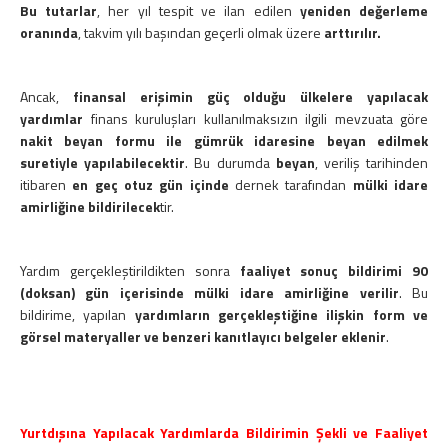
Bu tutarlar
, her yıl tespit ve ilan edilen
yeniden değerleme
oranında
, takvim yılı başından geçerli olmak üzere
arttırılır.
Ancak,
finansal erişimin güç olduğu ülkelere yapılacak
yardımlar
finans kuruluşları kullanılmaksızın ilgili mevzuata göre
nakit beyan formu ile gümrük idaresine beyan edilmek
suretiyle yapılabilecektir
. Bu durumda
beyan
, veriliş tarihinden
itibaren
en geç otuz gün içinde
dernek tarafından
mülki idare
amirliğine bildirilecek
tir.
Yardım gerçekleştirildikten sonra
faaliyet sonuç bildirimi 90
(doksan) gün içerisinde mülki idare amirliğine verilir
. Bu
bildirime, yapılan
yardımların gerçekleştiğine ilişkin form ve
görsel materyaller ve benzeri kanıtlayıcı belgeler eklenir
.
Yurtdışına Yapılacak Yardımlarda Bildirimin Şekli ve Faaliyet