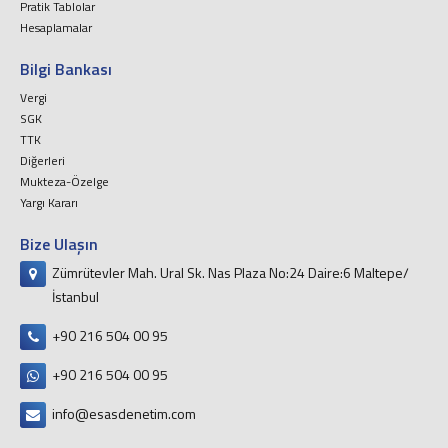
Pratik Tablolar
Hesaplamalar
Bilgi Bankası
Vergi
SGK
TTK
Diğerleri
Mukteza-Özelge
Yargı Kararı
Bize Ulaşın
Zümrütevler Mah. Ural Sk. Nas Plaza No:24 Daire:6 Maltepe/
İstanbul
+90 216 504 00 95
+90 216 504 00 95
info@esasdenetim.com