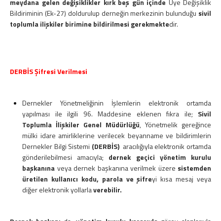
meydana gelen değişiklikler kırk beş gün içinde
Üye Değişiklik
Bildiriminin (Ek-27) doldurulup derneğin merkezinin bulunduğu
sivil
toplumla ilişkiler birimine bildirilmesi gerekmekte
dir.
DERBİS Şifresi Verilmesi
Dernekler Yönetmeliğinin İşlemlerin elektronik ortamda
yapılması ile ilgili 96. Maddesine eklenen fıkra ile;
Sivil
Toplumla İlişkiler Genel Müdürlüğü
, Yönetmelik gereğince
mülki idare amirliklerine verilecek beyanname ve bildirimlerin
Dernekler Bilgi Sistemi
(DERBİS)
aracılığıyla elektronik ortamda
gönderilebilmesi amacıyla;
dernek geçici yönetim kurulu
başkanına
veya dernek başkanına verilmek üzere
sistemden
üretilen
kullanıcı kodu, parola ve şifre
yi kısa mesaj veya
diğer elektronik yollarla
verebilir.