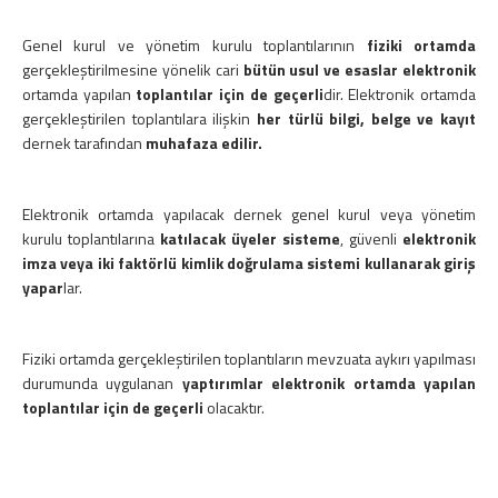
Genel kurul ve yönetim kurulu toplantılarının
fiziki ortamda
gerçekleştirilmesine yönelik cari
bütün usul ve esaslar
elektronik
ortamda yapılan
toplantılar için de geçerli
dir. Elektronik ortamda
gerçekleştirilen toplantılara ilişkin
her türlü bilgi, belge ve kayıt
dernek tarafından
muhafaza edilir.
Elektronik ortamda yapılacak dernek genel kurul veya yönetim
kurulu toplantılarına
katılacak üyeler sisteme
, güvenli
elektronik
imza veya iki faktörlü kimlik doğrulama sistemi kullanarak giriş
yapar
lar.
Fiziki ortamda gerçekleştirilen toplantıların mevzuata aykırı yapılması
durumunda uygulanan
yaptırımlar elektronik ortamda yapılan
toplantılar için de geçerli
olacaktır.