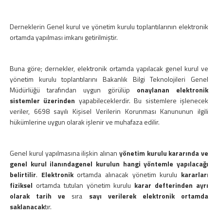
İş ve Sosyal Güvenlik
Menkul Kıymet Kazançlarının Vergilendirilmesi
Beyanname Verme ve Ödeme Süreleri
Derneklerin Genel kurul ve yönetim kurulu toplantılarının elektronik
ortamda yapılması imkanı getirilmiştir.
Ba, Bs Formları
Pratik Tablolar
Hesaplamalar
Buna göre; dernekler, elektronik ortamda yapılacak genel kurul ve
Bilgi Bankası
yönetim kurulu toplantılarını Bakanlık Bilgi Teknolojileri Genel
Müdürlüğü tarafından uygun görülüp
onaylanan elektronik
Vergi
sistemler üzerinden
yapabileceklerdir. Bu sistemlere işlenecek
SGK
veriler, 6698 sayılı Kişisel Verilerin Korunması Kanununun ilgili
TTK
hükümlerine uygun olarak işlenir ve muhafaza edilir.
Diğerleri
Mukteza-Özelge
Yargı Kararı
Genel kurul yapılmasına ilişkin alınan
yönetim kurulu kararında ve
genel kurul ilanındagenel kurulun hangi yöntemle yapılacağı
Kariyer
belirtilir
.
Elektronik
ortamda alınacak yönetim kurulu
kararlar
ı
İletişim
fiziksel
ortamda tutulan yönetim kurulu
karar defterinden ayrı
olarak tarih ve
sıra
sayı
verilerek elektronik
ortamda
Teklif İsteyin
saklanacak
tır.