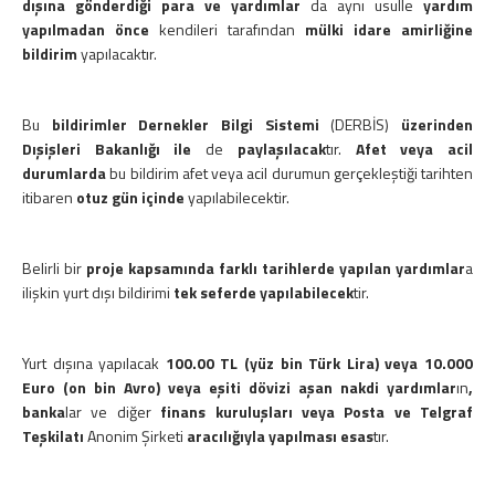
dışına gönderdiği para ve yardımlar
da aynı usulle
yardım
yapılmadan önce
kendileri tarafından
mülki idare amirliğine
bildirim
yapılacaktır.
Bu
bildirimler Dernekler Bilgi Sistemi
(DERBİS)
üzerinden
Dışişleri Bakanlığı ile
de
paylaşılacak
tır.
Afet veya acil
durumlarda
bu bildirim afet veya acil durumun gerçekleştiği tarihten
itibaren
otuz gün içinde
yapılabilecektir.
Belirli bir
proje kapsamında farklı tarihlerde yapılan yardımlar
a
ilişkin yurt dışı bildirimi
tek seferde yapılabilecek
tir.
Yurt dışına yapılacak
100.00 TL
(yüz bin Türk Lira) veya 10.000
Euro (on bin Avro) veya eşiti dövizi aşan nakdi yardımlar
ın
,
banka
lar ve diğer
finans kuruluşları veya Posta ve Telgraf
Teşkilatı
Anonim Şirketi
aracılığıyla yapılması esas
tır.