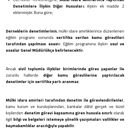
Denetimlere İlişkin Diğer Hususlar
a ilişkin ek madde 2
eklenmiştir. Buna göre;
Derneklerin denetimlerinin
, mülki idare amirliklerince düzenlenen
eğitim programı sonunda
sertifika verilen kamu görevlileri
tarafından yapılması esas
tır. Eğitim programına ilişkin
usul ve
esaslar Genel Müdürlükçe belirlenecektir
.
Ancak
sivil toplumla ilişkiler birimlerinde görev yapanlar ile
zorunlu hallerde
diğer kamu görevlilerine yaptırılacak
denetimler için sertifika şartı aranmaz
.
Mülki idare amirleri tarafından denetim ile görevlendirilenler
,
kamu kurum ve kuruluşlarından, bankalar dâhil gerçek ve tüzel
kişilerden
denetim görevi kapsamına giren hususla sınırlı
olarak
ilgili
bilgi ve belgeleri istemeye yönelik yazışmaları valilikler ve
kaymakamlıklar aracılığıyla yapabilir
.