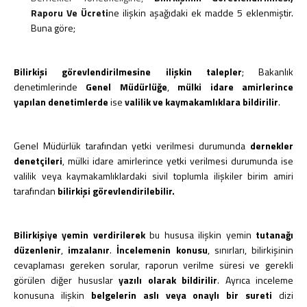
Raporu Ve Ücreti
ne ilişkin aşağıdaki ek madde 5 eklenmiştir.
Buna göre;
Bilirkişi görevlendirilmesine ilişkin talepler
; Bakanlık
denetimlerinde
Genel Müdürlüğe
,
mülki idare amirlerince
yapılan denetimlerde
ise
valilik ve kaymakamlıklara bildirilir
.
Genel Müdürlük tarafından yetki verilmesi durumunda
dernekler
denetçileri
, mülki idare amirlerince yetki verilmesi durumunda ise
valilik veya kaymakamlıklardaki sivil toplumla ilişkiler birim amiri
tarafından
bilirkişi görevlendirilebilir.
Bilirkişiye yemin verdirilerek
bu hususa ilişkin yemin
tutanağı
düzenlenir
,
imzalanır
.
İncelemenin konusu
, sınırları, bilirkişinin
cevaplaması gereken sorular, raporun verilme süresi ve gerekli
görülen diğer hususlar
yazılı olarak bildirilir
. Ayrıca inceleme
konusuna ilişkin
belgelerin aslı veya onaylı bir sureti
dizi