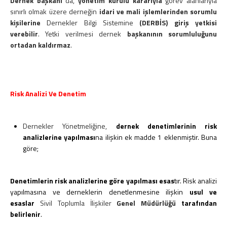
Dernek başkanı
da,
yönetim kurulu kararıyla
görev alanlarıyla
sınırlı olmak üzere derneğin
idari ve mali işlemlerinden sorumlu
kişilerine
Dernekler Bilgi Sistemine
(DERBİS) giriş yetkisi
verebilir
. Yetki verilmesi dernek
başkanının sorumluluğunu
ortadan kaldırmaz
.
Risk Analizi Ve Denetim
Dernekler Yönetmeliğine,
dernek denetimlerinin risk
analizlerine yapılması
na ilişkin ek madde 1 eklenmiştir. Buna
göre;
Denetimlerin risk analizlerine göre yapılması esas
tır. Risk analizi
yapılmasına ve derneklerin denetlenmesine ilişkin
usul ve
esaslar
Sivil Toplumla İlişkiler
Genel Müdürlüğü
tarafından
belirlenir
.