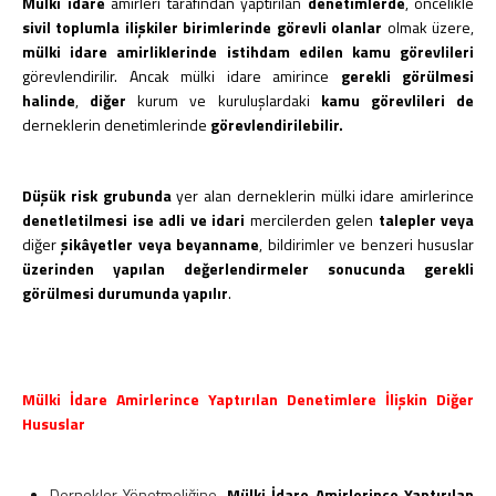
Mülki idare
amirleri tarafından yaptırılan
denetimlerde
, öncelikle
sivil toplumla ilişkiler birimlerinde görevli olanlar
olmak üzere,
mülki idare amirliklerinde istihdam edilen kamu görevlileri
görevlendirilir. Ancak mülki idare amirince
gerekli görülmesi
halinde
,
diğer
kurum ve kuruluşlardaki
kamu görevlileri de
derneklerin denetimlerinde
görevlendirilebilir.
Düşük risk grubunda
yer alan derneklerin mülki idare amirlerince
denetletilmesi ise adli ve idari
mercilerden gelen
talepler veya
diğer
şikâyetler veya beyanname
, bildirimler ve benzeri hususlar
üzerinden yapılan değerlendirmeler sonucunda gerekli
görülmesi
durumunda yapılır
.
Mülki İdare Amirlerince Yaptırılan Denetimlere İlişkin Diğer
Hususlar
Dernekler Yönetmeliğine,
Mülki İdare Amirlerince Yaptırılan