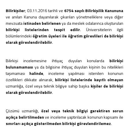
Bilirkişiler
; 03.11.2016 tarihli ve
6754 sayılı Bilirkişilik Kanununa
ve anılan Kanuna dayanılarak çıkarılan yönetmeliklere veya diğer
mevzuata
istinaden belirlenen
ya da meslek odalarınca oluşturulan
bilirkişi listelerinden tespit edilir
. Üniversitelerin ilgili
bölümlerindeki
öğretim üyeleri ile öğretim görevlileri de bilirkişi
olarak görevlendirilebilir
.
Bilirkişi incelemesine ihtiyaç duyulan konularda
bilirkişi
bulunamaması
ya da bilgisine ihtiyaç duyulan kişinin bu nitelikleri
taşımaması
halinde
, inceleme yapılması istenilen konunun
özellikleri dikkate alınarak,
bilirkişi listelerinde kayıtlı olmayan
uzmanlığa, özel veya teknik bilgiye sahip başka
kişiler de bilirkişi
olarak görevlendirilebilir
.
Çözümü uzmanlığı,
özel veya teknik bilgiyi gerektiren sorun
açıkça belirtilmeden
ve inceleme yaptırılacak konunun kapsamı ile
sınırları açıkça gösterilmeden bilirkişi görevlendirilemez
.