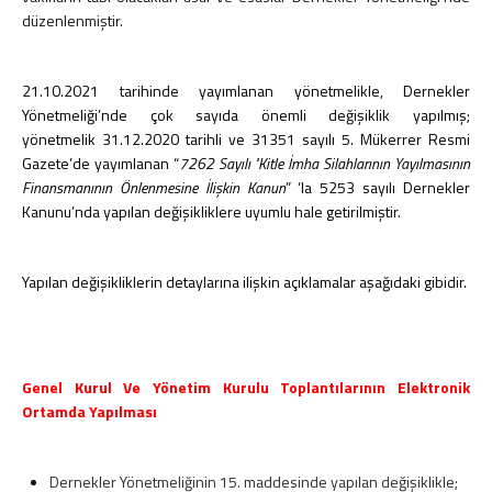
düzenlenmiştir.
2026 - Sirküler
2025 - Sirküler
2024 - Sirküler
21.10.2021 tarihinde yayımlanan yönetmelikle, Dernekler
2023 - Sirküler
Yönetmeliği’nde çok sayıda önemli değişiklik yapılmış;
2022 - Sirküler
yönetmelik 31.12.2020 tarihli ve 31351 sayılı 5. Mükerrer Resmi
2021 - Sirküler
Gazete’de yayımlanan “
7262 Sayılı "Kitle İmha Silahlarının Yayılmasının
Finansmanının Önlenmesine İlişkin Kanun
” ‘la 5253 sayılı Dernekler
2020 - Sirküler
Kanunu’nda yapılan değişikliklere uyumlu hale getirilmiştir.
2019 - Sirküler
2018 - Sirküler
2017 - Sirküler
Yapılan değişikliklerin detaylarına ilişkin açıklamalar aşağıdaki gibidir.
2016 - Sirküler
2015 - Sirküler
Pratik Bilgiler
Genel Kurul Ve Yönetim Kurulu Toplantılarının Elektronik
Vergi ve Usulsüzlük Cezaları
Ortamda Yapılması
İşe Başlama-Bırakma
Oranlar
Hadler ve Tutarlar
Dernekler Yönetmeliğinin 15. maddesinde yapılan değişiklikle;