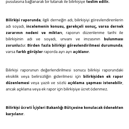
pusulasına bağlanarak bir tutanak ile bilirkişiye
teslim edilir.
Bilirkişi raporunda
; ilgili derneğin adı, bilirkişiyi görevlendirenlerin
adı soyadı,
incelemenin konusu, gerekçeli sonuç, varsa dernek
zararının nedeni ve miktarı
, raporun düzenlenme tarihi ile
bilirkişinin adı ve soyadı, unvanı ve imzasının
bulunması
zorunlu
dur.
Birden fazla bilirkişi görevlendirilmesi durumunda
;
varsa
farklı görüşler
raporda ayrı ayrı
açıklanır
.
Bilirkişi raporunun değerlendirilmesi sonucu bilirkişi raporundaki
eksiklik veya belirsizliğin giderilmesi için
bilirkişiden ek rapor
düzenlemesi
veya yazılı ve sözlü
açıklama yapması istenebilir
,
ancak açıklama veya ek rapor için bilirkişiye ücret ödenmez.
Bilirkişi ücreti İçişleri Bakanlığı Bütçesine konulacak ödenekten
karşılanır
.