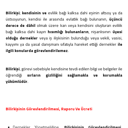
Bilirkişi
;
kendisinin ve
evlilik bağı kalksa dahi eşinin altsoy ya da
üstsoyunun, kendisi ile arasında evlatlık bağı bulunanın,
üçüncü
derece de dâhil
olmak üzere kan veya kendisini oluşturan evlilik
bağı kalksa dahi kayın
hısımlığı bulunanların
, nişanlısının
üyesi
olduğu dernekler
veya iş ilişkisinin bulunduğu veya vekili, vasisi,
kayyımı ya da yasal danışmanı sıfatıyla hareket ettiği dernekler
ile
ilgili konularda görevlendirilemez
.
Bilirkişi
, görevi sebebiyle kendisine tevdi edilen bilgi ve belgeler ile
öğrendiği
sırların gizliliğini sağlamakla ve korumakla
yükümlüdür
.
Bilirkişinin Görevlendirilmesi, Raporu Ve Ücreti
Dernekler Yönetmeliğine,
Bilirkişinin Görevlendirilmesi,