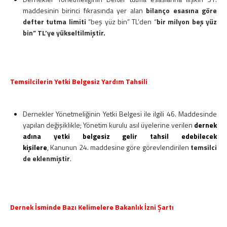
maddesinin birinci fıkrasında yer alan
bilanço esasına göre
defter tutma limiti
“beş yüz bin” TL’den “
bir milyon beş yüz
bin” TL’ye yükseltilmiştir.
Temsilcilerin Yetki Belgesiz Yardım Tahsili
Dernekler Yönetmeliğinin Yetki Belgesi ile ilgili 46. Maddesinde
yapılan değişiklikle; Yönetim kurulu asıl üyelerine verilen
dernek
adına yetki belgesiz gelir tahsil edebilecek
kişilere
,
Kanunun 24. maddesine göre görevlendirilen
temsilci
de eklenmiştir
.
Dernek İsminde Bazı Kelimelere Bakanlık İzni Şartı