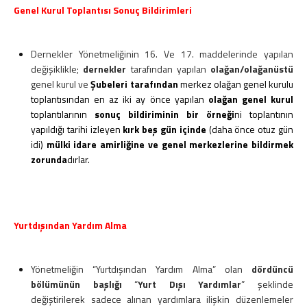
Genel Kurul Toplantısı Sonuç Bildirimleri
Dernekler Yönetmeliğinin 16. Ve 17. maddelerinde yapılan
değişiklikle;
dernekler
tarafından yapılan
olağan/olağanüstü
genel kurul ve
Şubeleri tarafından
merkez olağan genel kurulu
toplantısından en az iki ay önce yapılan
olağan genel kurul
toplantılarının
sonuç bildiriminin bir örneği
ni toplantının
yapıldığı tarihi izleyen
kırk beş gün içinde
(daha önce otuz gün
idi)
mülki idare amirliğine ve genel merkezlerine bildirmek
zorunda
dırlar.
Yurtdışından Yardım Alma
Yönetmeliğin “Yurtdışından Yardım Alma” olan
dördüncü
bölümünün başlığı
“
Yurt Dışı Yardımlar
” şeklinde
değiştirilerek sadece alınan yardımlara ilişkin düzenlemeler