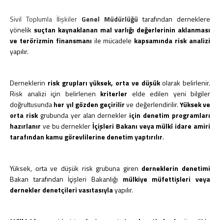
Sivil Toplumla İlişkiler
Genel Müdürlüğü
tarafından derneklere
yönelik
suçtan kaynaklanan mal varlığı değerlerinin aklanması
ve terörizmin finansmanı
ile mücadele
kapsamında risk analizi
yapılır.
Derneklerin
risk grupları
yüksek, orta ve düşük
olarak belirlenir.
Risk analizi için belirlenen
kriterler
elde edilen yeni bilgiler
doğrultusunda
her yıl gözden geçirilir
ve değerlendirilir.
Yüksek ve
orta risk
grubunda yer alan dernekler
için denetim programları
hazırlanır
ve bu dernekler
İçişleri Bakanı veya mülkî idare amiri
tarafından
kamu görevlilerine denetim yaptırılır
.
Yüksek, orta ve düşük risk grubuna giren
derneklerin denetimi
Bakan tarafından İçişleri Bakanlığı
mülkiye müfettişleri veya
dernekler denetçileri vasıtasıyla
yapılır.