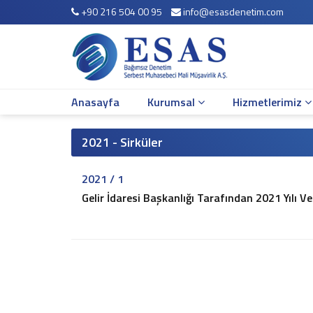
+90 216 504 00 95
info@esasdenetim.com
Anasayfa
Kurumsal
Hakkımızda
Çalışma Arkadaşlarımız
Anasayfa
Kurumsal
Hizmetlerimiz
Misyonumuz
Vizyonumuz
Yönetim Kadromuz
2021 - Sirküler
Şirket Bilgileri
2021 / 1
Hizmetlerimiz
Gelir İdaresi Başkanlığı Tarafından 2021 Yılı V
Mali Müşavirlik Hizmetleri
Bağımsız Denetim
Muhasebe Sistemi Revizyonu
Vergi Davaları ve İnceleme Danışmanlığı
Vergi Planlaması
İş ve Sosyal Güvenlik
Sirküler