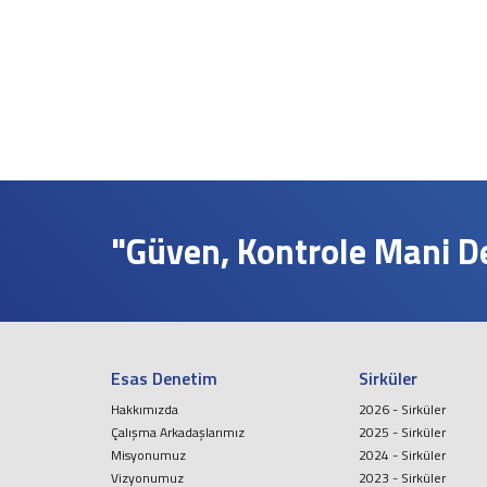
İş ve Sosyal Güvenlik
Menkul Kıymet Kazançlarının Vergilendirilmesi
Beyanname Verme ve Ödeme Süreleri
Ba, Bs Formları
Pratik Tablolar
Hesaplamalar
Bilgi Bankası
Vergi
SGK
"Güven, Kontrole Mani Değ
TTK
Diğerleri
Mukteza-Özelge
Yargı Kararı
Kariyer
Esas Denetim
Sirküler
İletişim
Hakkımızda
2026 - Sirküler
Çalışma Arkadaşlarımız
2025 - Sirküler
Teklif İsteyin
Misyonumuz
2024 - Sirküler
Vizyonumuz
2023 - Sirküler